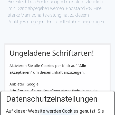
Birkenfeld. Das Schlussdoppel musste letztendlich
im 4. Satz abgegeben werden. Endstand 8:8. Eine
starke Mannschaftsleistung hat zu diesem
Punktgewinn gegen den Tabellenführer beigetragen.
Ungeladene Schriftarten!
Aktivieren Sie alle Cookies per Klick auf "
Alle
akzeptieren
" um diesen Inhalt anzuzeigen.
Anbieter: Google
Schriftarten, die zur Gestaltung dieser Website genutzt
Datenschutzeinstellungen
werden.
Datenschutzerklärung
Auf dieser Website werden Cookies genutzt. Sie
Alle akzeptieren