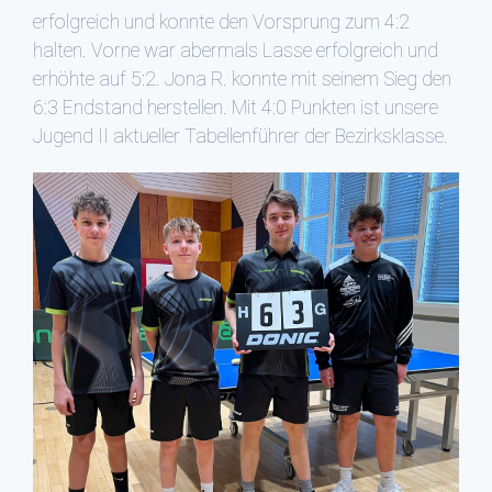
erfolgreich und konnte den Vorsprung zum 4:2
halten. Vorne war abermals Lasse erfolgreich und
erhöhte auf 5:2. Jona R. konnte mit seinem Sieg den
6:3 Endstand herstellen. Mit 4:0 Punkten ist unsere
Jugend II aktueller Tabellenführer der Bezirksklasse.