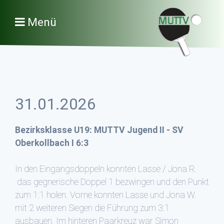
Menü
31.01.2026
Bezirksklasse U19: MUTTV Jugend II - SV
Oberkollbach I 6:3
In den Eingangsdoppeln konnten Lasse / Jona R.
das gegnerische Doppel 1 bezwingen und den Punkt
zum 1:1 holen. Vorne konnten Lasse und Jona W.
mit 2 weiteren Siegen die Führung zum 3:1
ausbauen. Im hinteren Paarkreuz war Simon