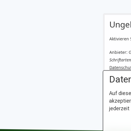
Ungel
Aktivieren 
Anbieter: 
Schriftarte
Datenschu
Daten
Auf diese
Durch Klick a
akzeptier
Dadurch könn
jederzeit