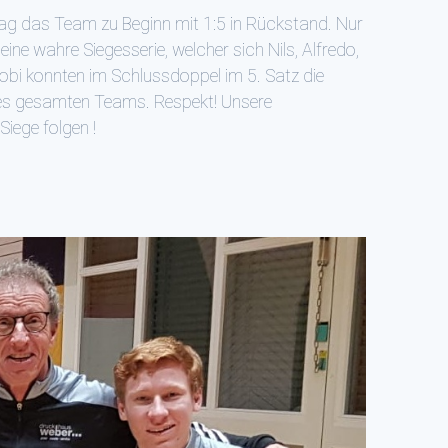
 lag das Team zu Beginn mit 1:5 in Rückstand. Nur
ne wahre Siegesserie, welcher sich Nils, Alfredo,
Tobi konnten im Schlussdoppel im 5. Satz die
des gesamten Teams. Respekt! Unsere
iege folgen !