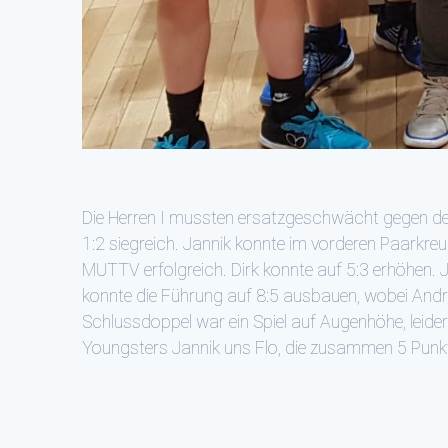
Die Herren I mussten ersatzgeschwächt gegen den
1:2 siegreich. Jannik konnte im vorderen Paarkreu
MUTTV erfolgreich. Dirk konnte auf 5:3 erhöhen. 
konnte die Führung auf 8:5 ausbauen, wobei Andre
Schlussdoppel war ein Spiel auf Augenhöhe, leide
Youngsters Jannik uns Flo, die zusammen 5 Punkt