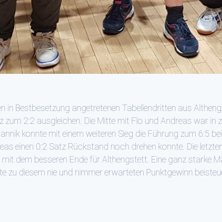
 in Bestbesetzung angetretenen Tabellendritten aus Althengs
z zum 2:2 ausgleichen. Die Mitte mit Flo und Andreas war in 
Jannik konnte mit einem weiteren Sieg die Führung zum 6:5 be
as einen 0:2 Satz Rückstand noch drehen konnte. Die letzten 
r mit dem besseren Ende für Althengstett. Eine ganz starke 
e zu diesem nie und nimmer erwarteten Punktgewinn beisteu