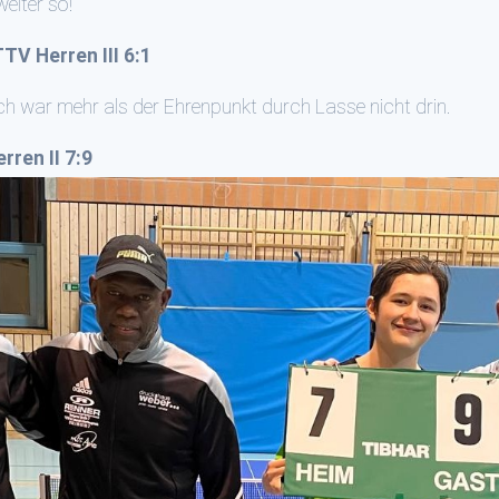
weiter so!
TV Herren III 6:1
rch war mehr als der Ehrenpunkt durch Lasse nicht drin.
rren II 7:9