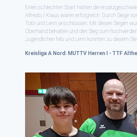
Einen schlechten Start hatten die ersatzgeschwäc
Alfredo / Klaus waren erfolgreich. Durch Siege vo
Tobi und Lenn anschlossen. Mit diesen Siegen wur
Oberhand behalten und den Sieg zum hochverdien
Jugendlichen Nils und Lenn konnten zu diesem Sieg
Kreisliga A Nord: MUTTV Herren I - TTF Althen