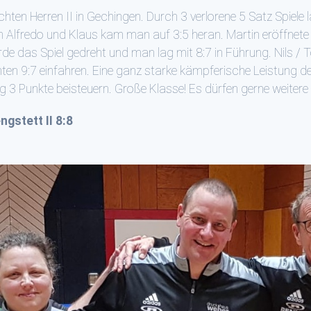
hten Herren II in Gechingen. Durch 3 verlorene 5 Satz Spiele
n Alfredo und Klaus kam man auf 3:5 heran. Martin eröffnete ei
de das Spiel gedreht und man lag mit 8:7 in Führung. Nils / 
ten 9:7 einfahren. Eine ganz starke kämpferische Leistung 
 3 Punkte beisteuern. Große Klasse! Es dürfen gerne weitere S
gstett II 8:8