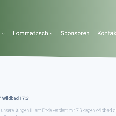
b
Lommatzsch
Sponsoren
Kontak
 Wildbad I 7:3
 unsere Jungen III am Ende verdient mit 7:3 gegen Wildbad d