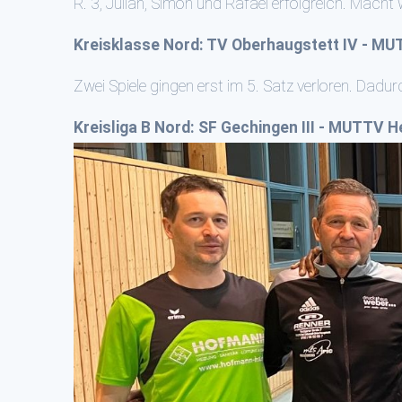
R. 3, Julian, Simon und Rafael erfolgreich. Macht 
Kreisklasse Nord: TV Oberhaugstett IV - MUT
Zwei Spiele gingen erst im 5. Satz verloren. Dadu
Kreisliga B Nord: SF Gechingen III - MUTTV He