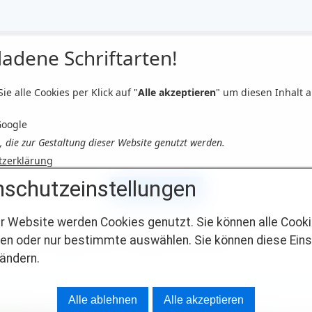
adene Schriftarten!
Sie alle Cookies per Klick auf "
Alle akzeptieren
" um diesen Inhalt 
Google
n, die zur Gestaltung dieser Website genutzt werden.
tzerklärung
schutzeinstellungen
Alle akzeptieren
r Website werden Cookies genutzt. Sie können alle Cook
uf den Button erklären sich damit einverstanden, dass externe Schriftarten gela
en oder nur bestimmte auswählen. Sie können diese Eins
ten personenbezogene Daten an Google übermittelt werden.
 ändern.
Alle ablehnen
Alle akzeptieren