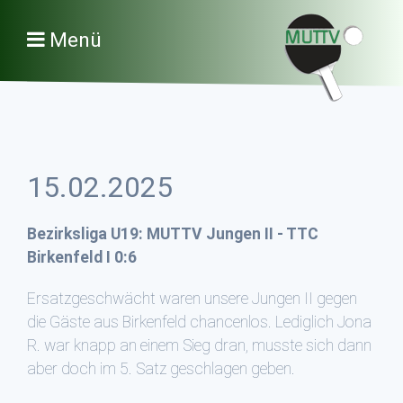
Menü
15.02.2025
Bezirksliga U19: MUTTV Jungen II - TTC
Birkenfeld I 0:6
Ersatzgeschwächt waren unsere Jungen II gegen
die Gäste aus Birkenfeld chancenlos. Lediglich Jona
R. war knapp an einem Sieg dran, musste sich dann
aber doch im 5. Satz geschlagen geben.