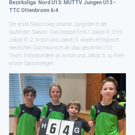
Bezirksliga Nord U13: MUTTV Jungen U13 -
TTC Ottenbronn 6:4
Der erste Saisonsieg unserer Jüngsten in der
laufenden Saison. Das Doppel Emil / Jakob R., Emil,
Jakob R. 2, Anton und Jakob S. waren erfolgreich.
Herzlichen Glückwunsch an das gesamte U13
Team, insbesondere an Anton und Jakob S. zu ihren
ersten Saisonsiegen.