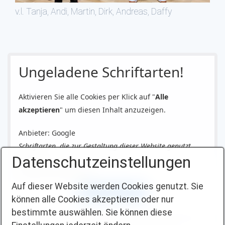
v.l. Tanja, Andi, Martin, Dirk, Andreas, Daffy
Ungeladene Schriftarten!
Aktivieren Sie alle Cookies per Klick auf "
Alle
akzeptieren
" um diesen Inhalt anzuzeigen.
Anbieter: Google
Schriftarten, die zur Gestaltung dieser Website genutzt
Datenschutzeinstellungen
werden.
Datenschutzerklärung
Auf dieser Website werden Cookies genutzt. Sie
Alle akzeptieren
können alle Cookies akzeptieren oder nur
bestimmte auswählen. Sie können diese
Durch Klick auf den Button erklären sich damit einverstanden, dass