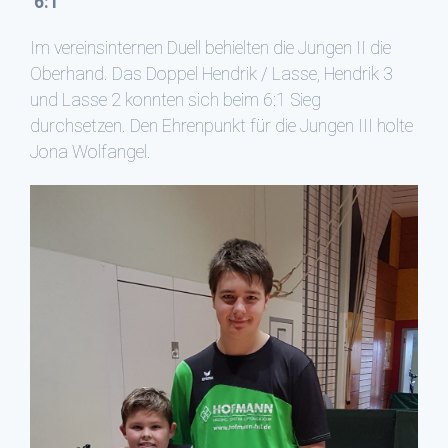
6:1
Im vereinsinternen Duell behielten die Jungen II die
Oberhand. Das Doppel Hendrik / Lasse, Hendrik 3
und Lasse 2 konnten sich beim 6:1 Sieg
durchsetzen. Den Ehrenpunkt für die Jungen III holte
Jona Wolfangel.