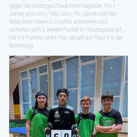
gegen die ersatzgeschwächten Nagolder. Flo /
Jannik und Lenn / Nils, Lenn, Flo, Jannik und Nils
ließen beim klaren 6:0 nichts anbrennen und
sicherten sich 2 weitere Punkte im Abstiegskampf.
Mit 6:4 Punkten steht man aktuell auf Platz 5 in der
Bezirksliga.