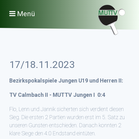
Menü
17/18.11.2023
Bezirkspokalspiele Jungen U19 und Herren II:
TV Calmbach II - MUTTV Jungen I 0:4
Flo, Lenn und Jannik sicherten sich verdient diesen
Sieg. Die ersten 2 Partien wurden erst im 5. Satz zu
unseren Gunsten entschieden. Danach konnten 2
klare Siege den 4:0 Endstand eintüten.