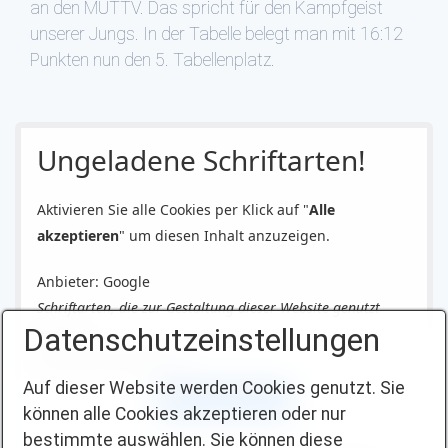
an den MUTTV. Das spricht für den Kampfgeist
unserer Jungs. In der Tabelle belegt man mit 16:12
Punkten nun den 5. Tabellenplatz.
Ungeladene Schriftarten!
Aktivieren Sie alle Cookies per Klick auf "
Alle
akzeptieren
" um diesen Inhalt anzuzeigen.
Anbieter: Google
Schriftarten, die zur Gestaltung dieser Website genutzt
Datenschutzeinstellungen
werden.
Datenschutzerklärung
Auf dieser Website werden Cookies genutzt. Sie
Alle akzeptieren
können alle Cookies akzeptieren oder nur
bestimmte auswählen. Sie können diese