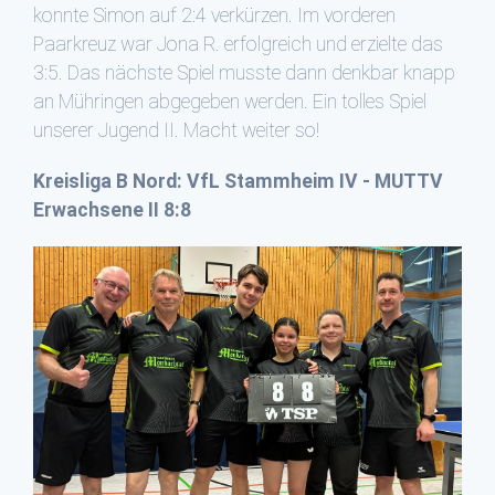
konnte Simon auf 2:4 verkürzen. Im vorderen
Paarkreuz war Jona R. erfolgreich und erzielte das
3:5. Das nächste Spiel musste dann denkbar knapp
an Mühringen abgegeben werden. Ein tolles Spiel
unserer Jugend II. Macht weiter so!
Kreisliga B Nord: VfL Stammheim IV - MUTTV
Erwachsene II 8:8