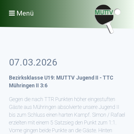
Menü
07.03.2026
Bezirksklasse U19: MUTTV Jugend II - TTC
Mühringen II 3:6
Gegen die nach TTR Punkten höher eingestuften
Gäste aus Mühringen absolvierte unsere Jugend II
bis zum Schluss einen harten Kampf. Simon / Rafael
erzielten mit einem 5 Satzsieg den Punkt zum 1:1.
Vorne gingen beide Punkte an die Gäste. Hinten